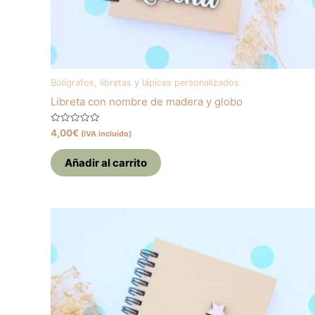
Bolígrafos, libretas y lápices personalizados
Libreta con nombre de madera y globo
Valorado
4,00
€
(IVA incluido)
con
0
de
Añadir al carrito
5