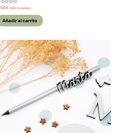
alorado
,50
€
(IVA incluido)
on
e
Añadir al carrito