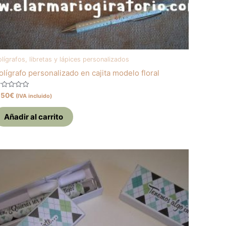
lígrafos, libretas y lápices personalizados
olígrafo personalizado en cajita modelo floral
alorado
,50
€
(IVA incluido)
on
e
Añadir al carrito