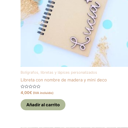
Bolígrafos, libretas y lápices personalizados
Libreta con nombre de madera y mini deco
Valorado
4,00
€
(IVA incluido)
con
0
de
Añadir al carrito
5