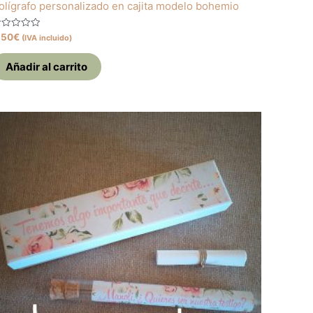
olígrafo personalizado en cajita modelo bohemio
alorado
,50
€
(IVA incluido)
on
e
Añadir al carrito