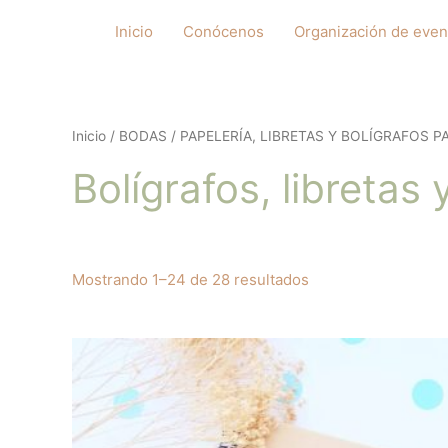
Ir
Inicio
Conócenos
Organización de even
al
contenido
Inicio
/
BODAS
/
PAPELERÍA, LIBRETAS Y BOLÍGRAFOS 
Bolígrafos, libretas
Ordenado
Mostrando 1–24 de 28 resultados
por
popularidad