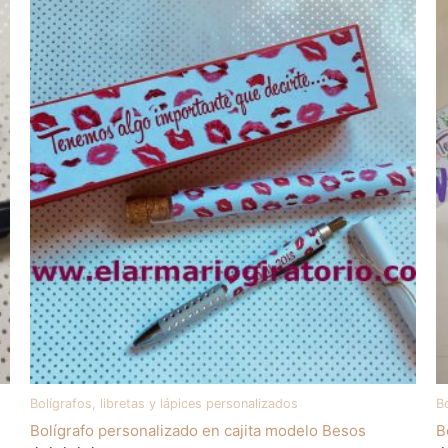
Bolígrafos, libretas y lápices personalizados
Bo
Bolígrafo personalizado en cajita modelo Besos
B