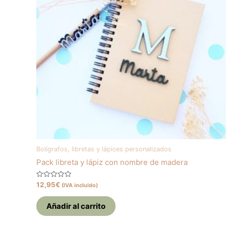
Bolígrafos, libretas y lápices personalizados
Pack libreta y lápiz con nombre de madera
Valorado
12,95
€
(IVA incluido)
con
0
de
Añadir al carrito
5