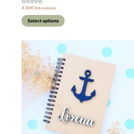
Valorado
4,50
€
(IVA incluido)
con
0
de
Select options
5