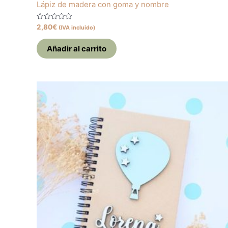
Lápiz de madera con goma y nombre
Valorado
2,80
€
(IVA incluido)
con
0
de
Añadir al carrito
5