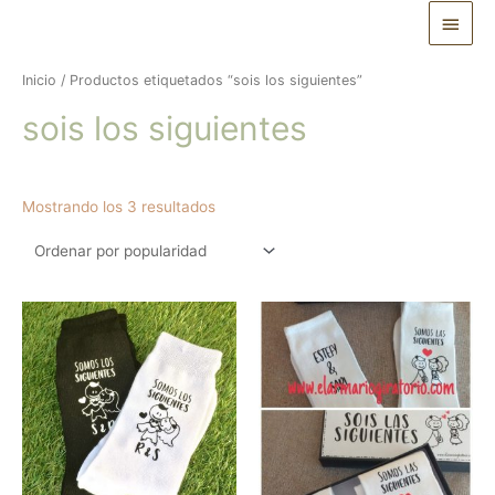
Ir
Menú
al
princ
contenido
Inicio
/ Productos etiquetados “sois los siguientes”
sois los siguientes
Ordenado
Mostrando los 3 resultados
por
popularidad