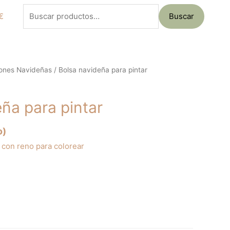
Buscar
€
Buscar
por:
ones Navideñas
/ Bolsa navideña para pintar
ña para pintar
o)
 con reno para colorear