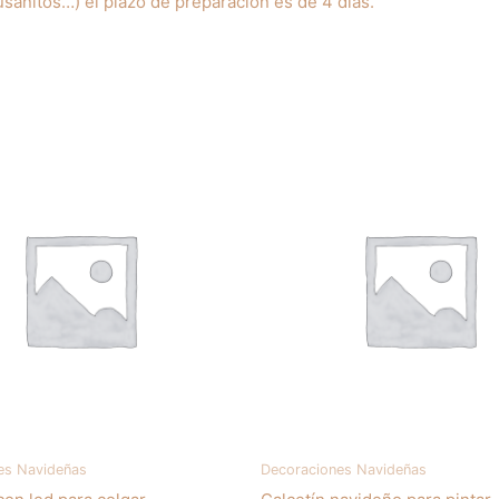
usanitos…) el plazo de preparación es de 4 días.
es Navideñas
Decoraciones Navideñas