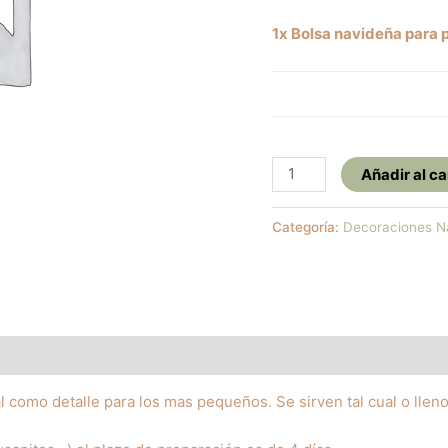
1x Bolsa navideña para p
Bolsa
Añadir al ca
navideña
para
Categoría:
Decoraciones N
pintar
cantidad
l como detalle para los mas pequeños. Se sirven tal cual o lleno