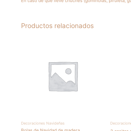
En caso de que lleve chuches (gominolas, piruleta, g
Productos relacionados
Decoraciones Navideñas
Decoracion
Bolas de Navidad de madera