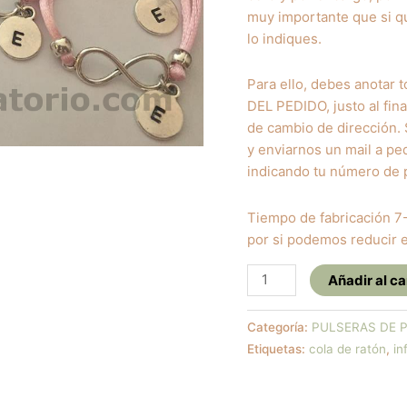
muy importante que si qu
lo indiques.
Para ello, debes anotar t
DEL PEDIDO, justo al fina
de cambio de dirección. 
y enviarnos un mail a pe
indicando tu número de 
Tiempo de fabricación 7-
por si podemos reducir e
Pulsera
Añadir al ca
de
cola
Categoría:
PULSERAS DE P
de
Etiquetas:
cola de ratón
,
in
ratón
infinito
e