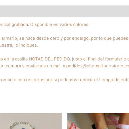
inicial
cantidad
inicial grabada. Disponible en varios colores.
armario, se hace desde cero y por encargo, por lo que puedes 
estra, lo indiques.
to en la casilla NOTAS DEL PEDIDO, justo al final del formulario
r tu compra y enviarnos un mail a pedidos@elarmariogiratorio.c
 contacto con nosotros por si podemos reducir el tiempo de ent