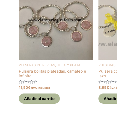
PULSERAS DE PERLAS, TELA Y PLATA
PULSERAS 
Pulsera bolitas plateadas, camafeo e
Pulsera co
infinito
lazo
Valorado
Valorado
11,50
€
8,95
€
(IVA incluido)
(IVA 
con
con
0
0
de
de
Añadir al carrito
Añadir 
5
5