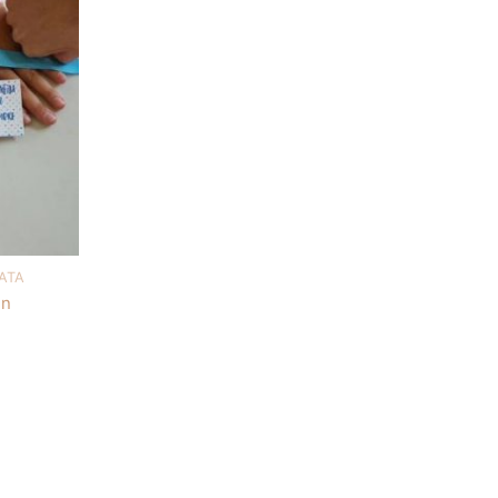
ATA
en