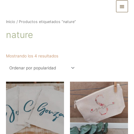
Ir
Menú
al
princ
contenido
Inicio
/ Productos etiquetados “nature”
nature
Ordenado
Mostrando los 4 resultados
por
popularidad