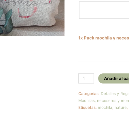
1x Pack mochila y neces
Pack
Añadir al ca
mochila
y
Categorías:
Detalles y Reg
neceser
Mochilas, neceseres y mo
nature
Etiquetas:
mochila
,
nature
,
con
inicial
modelo