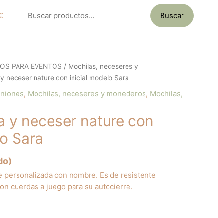
Buscar
€
Buscar
por:
LOS PARA EVENTOS
/
Mochilas, neceseres y
y neceser nature con inicial modelo Sara
uniones
,
Mochilas, neceseres y monederos
,
Mochilas,
a y neceser nature con
lo Sara
do)
re personalizada con nombre. Es de resistente
con cuerdas a juego para su autocierre.