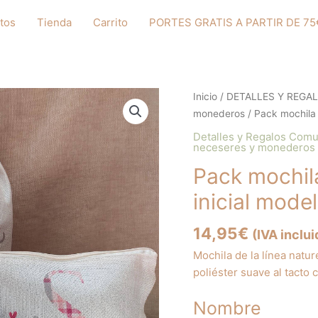
tos
Tienda
Carrito
PORTES GRATIS A PARTIR DE 75
Inicio
/
DETALLES Y REGA
monederos
/ Pack mochila 
Detalles y Regalos Com
neceseres y monederos
Pack mochil
inicial mode
14,95
€
(IVA inclui
Mochila de la línea natu
poliéster suave al tacto 
Nombre