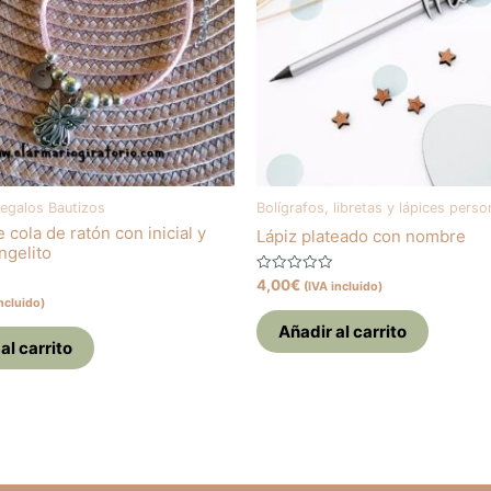
Regalos Bautizos
Bolígrafos, libretas y lápices pers
 cola de ratón con inicial y
Lápiz plateado con nombre
ngelito
Valorado
4,00
€
(IVA incluido)
con
ncluido)
0
de
Añadir al carrito
5
al carrito